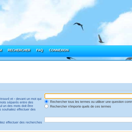
M
RECHERCHER
FAQ
CONNEXION
 trouvé et
-
devant un mot qui
Rechercher tous les termes ou utiliser une question co
e mots séparés entre des
ul un des mots doit être
Rechercher n’importe quels de ces termes
us souhaitez effectuer des
itez effectuer des recherches