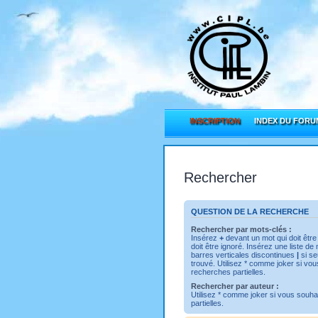
INSCRIPTION
INDEX DU FORU
Rechercher
QUESTION DE LA RECHERCHE
Rechercher par mots-clés :
Insérez
+
devant un mot qui doit être
doit être ignoré. Insérez une liste d
barres verticales discontinues
|
si se
trouvé. Utilisez * comme joker si vo
recherches partielles.
Rechercher par auteur :
Utilisez * comme joker si vous souha
partielles.